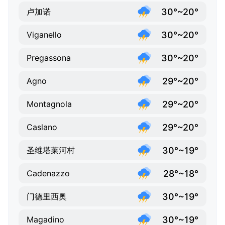
30°~20°
卢加诺
30°~20°
Viganello
30°~20°
Pregassona
29°~20°
Agno
29°~20°
Montagnola
29°~20°
Caslano
30°~19°
圣维塔莱河村
28°~18°
Cadenazzo
30°~19°
门德里西奥
30°~19°
Magadino