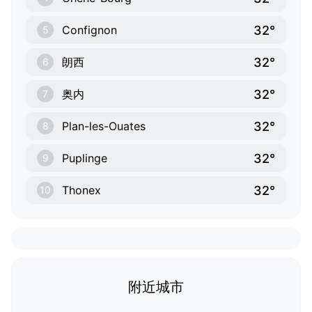
32°
Confignon
5
32°
朗西
6
32°
奥内
7
32°
Plan-les-Ouates
8
32°
Puplinge
9
32°
Thonex
10
附近城市