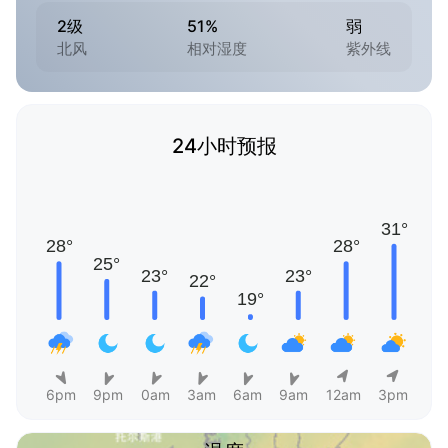
2级
51%
弱
北风
相对湿度
紫外线
24小时预报
6pm
9pm
0am
3am
6am
9am
12am
3pm