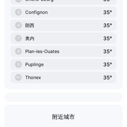
35°
Confignon
5
35°
朗西
6
35°
奥内
7
35°
Plan-les-Ouates
8
35°
Puplinge
9
35°
Thonex
10
附近城市