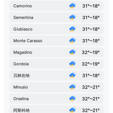
31°~18°
Camorino
31°~18°
Sementina
31°~18°
Giubiasco
31°~18°
Monte Carasso
32°~19°
Magadino
32°~19°
Gordola
31°~18°
贝林佐纳
32°~21°
Minusio
32°~21°
Orselina
32°~21°
阿斯科纳