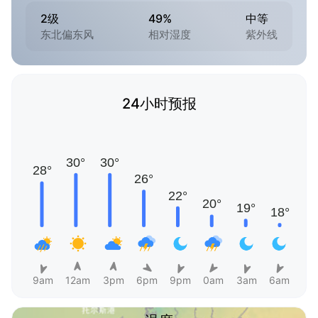
2级
49%
中等
东北偏东风
相对湿度
紫外线
24小时预报
9am
12am
3pm
6pm
9pm
0am
3am
6am