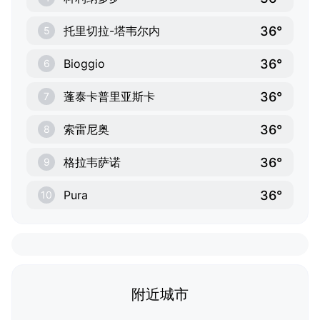
36°
托里切拉-塔韦尔内
5
36°
Bioggio
6
36°
蓬泰卡普里亚斯卡
7
36°
索雷尼奥
8
36°
格拉韦萨诺
9
36°
Pura
10
附近城市