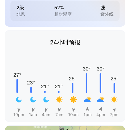
2级
52%
强
北风
相对湿度
紫外线
24小时预报
10pm
1am
4am
7am
10am
1pm
4pm
7pm