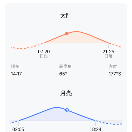
太阳
现在
高度角
方位
14:17
65°
177°S
月亮