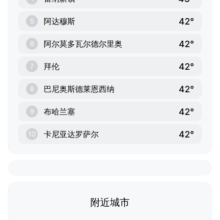
42°
阿达穆斯
5
42°
阿尔莫多瓦尔德尔里奥
6
42°
拜伦
7
42°
巴尼奥斯德莱恩西纳
8
42°
布哈兰塞
9
42°
卡尼亚达罗萨尔
10
附近城市