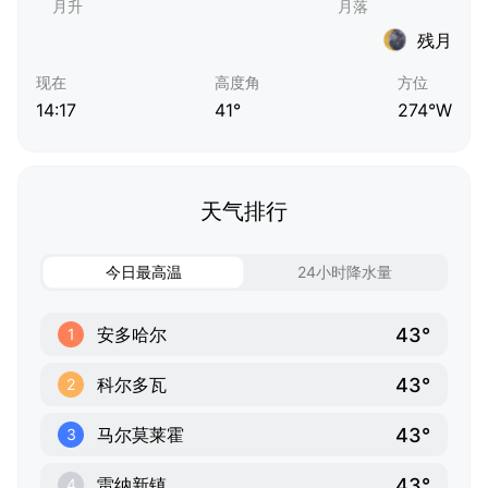
残月
现在
高度角
方位
14:17
41°
274°W
天气排行
今日最高温
24小时降水量
43°
安多哈尔
1
43°
科尔多瓦
2
43°
马尔莫莱霍
3
43°
雷纳新镇
4