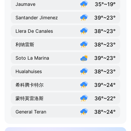
35°~19°
Jaumave
39°~23°
Santander Jimenez
38°~23°
Llera De Canales
38°~23°
利纳雷斯
39°~23°
Soto La Marina
38°~23°
Hualahuises
39°~24°
希科腾卡特尔
36°~22°
蒙特莫雷洛斯
38°~24°
General Teran