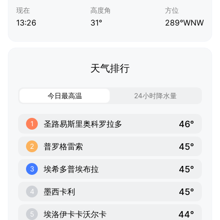
现在
高度角
方位
13:26
31°
289°WNW
天气排行
今日最高温
24小时降水量
46°
圣路易斯里奥科罗拉多
1
45°
普罗格雷索
2
45°
埃希多普埃布拉
3
45°
墨西卡利
4
44°
埃洛伊卡卡沃尔卡
5