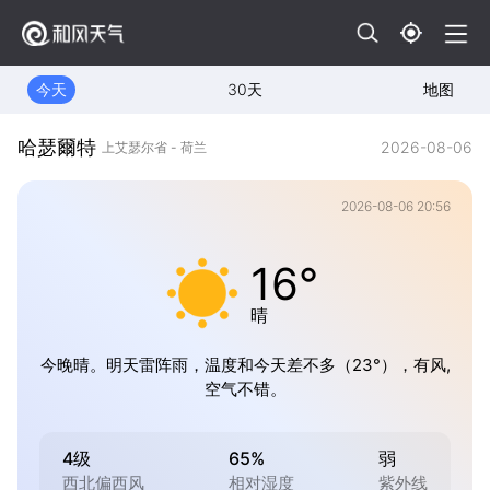
今天
30天
地图
哈瑟爾特
2026-08-06
上艾瑟尔省 - 荷兰
2026-08-06 20:56
16°
晴
今晚晴。明天雷阵雨，温度和今天差不多（23°），有风,
空气不错。
4级
65%
弱
西北偏西风
相对湿度
紫外线