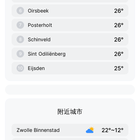
26°
Oirsbeek
6
26°
Posterholt
7
26°
Schinveld
8
26°
Sint Odiliënberg
9
25°
Eijsden
10
附近城市
22°~12°
Zwolle Binnenstad