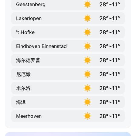
28°~11°
Geestenberg
28°~11°
Lakerlopen
28°~11°
't Hofke
28°~11°
Eindhoven Binnenstad
28°~11°
海尔德罗普
28°~11°
尼厄嫩
28°~11°
米尔洛
28°~11°
海泽
28°~11°
Meerhoven