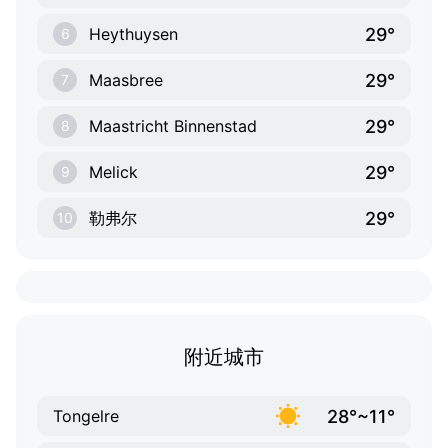
29°
Heythuysen
6
29°
Maasbree
7
29°
Maastricht Binnenstad
8
29°
Melick
9
29°
勒弗尔
10
附近城市
28°~11°
Tongelre