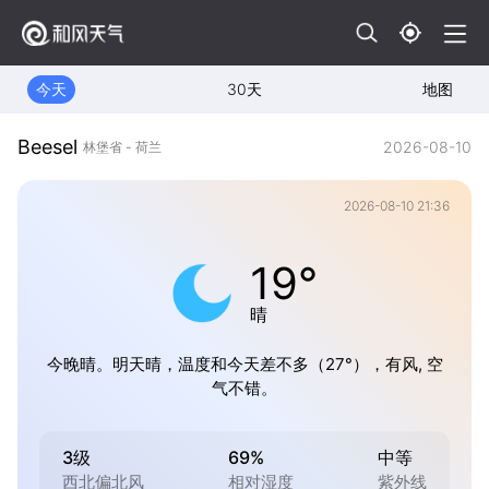
今天
30天
地图
Beesel
2026-08-10
林堡省 - 荷兰
2026-08-10 21:36
19°
晴
今晚晴。明天晴，温度和今天差不多（27°），有风, 空
气不错。
3级
69%
中等
西北偏北风
相对湿度
紫外线