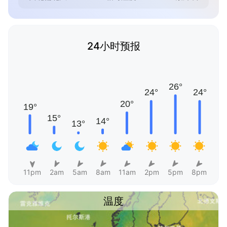
24小时预报
11pm
2am
5am
8am
11am
2pm
5pm
8pm
温度