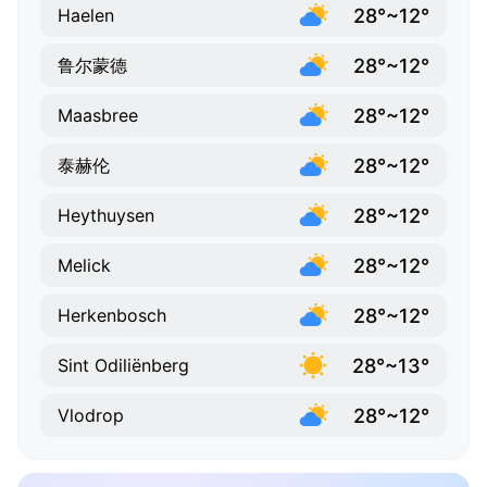
28°~12°
Haelen
28°~12°
鲁尔蒙德
28°~12°
Maasbree
28°~12°
泰赫伦
28°~12°
Heythuysen
28°~12°
Melick
28°~12°
Herkenbosch
28°~13°
Sint Odiliënberg
28°~12°
Vlodrop