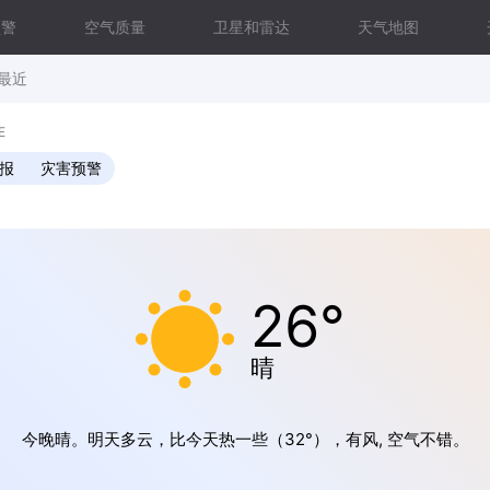
预警
空气质量
卫星和雷达
天气地图
最近
E
预报
灾害预警
26°
晴
今晚晴。明天多云，比今天热一些（32°），有风, 空气不错。