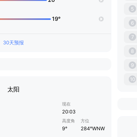
5
19°
6
7
30天预报
8
9
10
太阳
现在
20:03
高度角
方位
9°
284°WNW