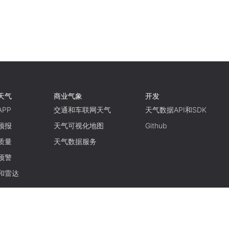
天气
商业气象
开发
PP
交通和车联网天气
天气数据API和SDK
预报
天气可视化地图
Github
质量
天气数据服务
预警
和雷达
使用条款
隐私政策
京ICP备15048401号-11
京公网安备11010