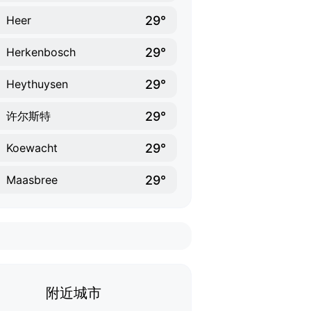
29°
Heer
29°
Herkenbosch
29°
Heythuysen
29°
许尔斯特
29°
Koewacht
29°
Maasbree
附近城市