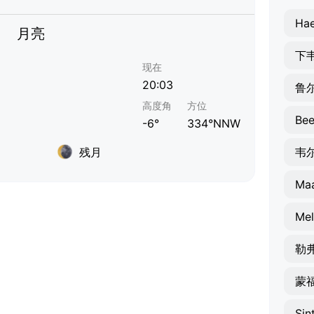
Hae
月亮
下
现在
20:03
鲁
高度角
方位
Bee
-6°
334°NNW
残月
韦
Maa
Mel
勒
蒙
Sin