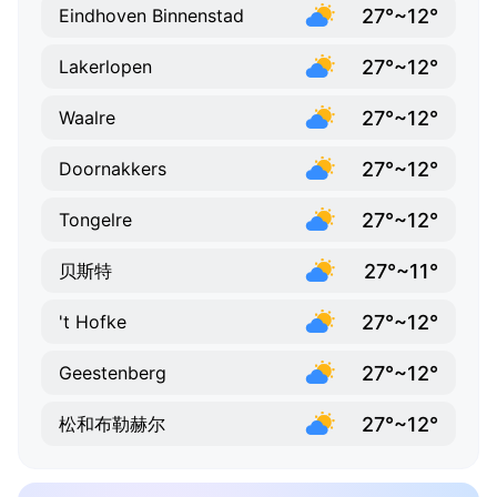
27°~12°
Eindhoven Binnenstad
27°~12°
Lakerlopen
27°~12°
Waalre
27°~12°
Doornakkers
27°~12°
Tongelre
27°~11°
贝斯特
27°~12°
't Hofke
27°~12°
Geestenberg
27°~12°
松和布勒赫尔