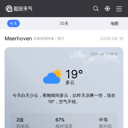
今天
30天
地图
Meerhoven
2026-08-10
北布拉班特省 - 荷兰
2026-08-10 08:10
19°
多云
今天白天少云，夜晚晴间多云，比昨天凉爽一些，现在
19°，空气不错。
2级
67%
中等
西南风
相对湿度
紫外线