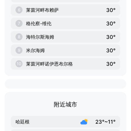
30°
莱茵河畔布赖萨
6
30°
格伦察-维伦
7
30°
海特尔斯海姆
8
30°
米尔海姆
9
30°
莱茵河畔诺伊恩布尔格
10
附近城市
23°~11°
哈廷根