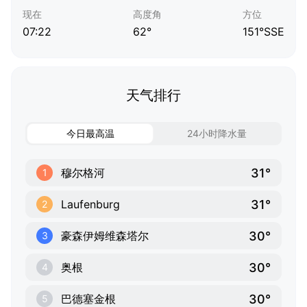
现在
高度角
方位
07:22
62°
151°SSE
天气排行
今日最高温
24小时降水量
31°
穆尔格河
1
31°
Laufenburg
2
30°
豪森伊姆维森塔尔
3
30°
奥根
4
30°
巴德塞金根
5