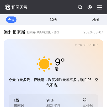
今天
30天
地图
海利根豪斯
2026-08-07
北莱茵-威斯特法伦 - 德国
2026-08-07 06:51
9°
晴
今天白天多云，夜晚晴，温度和昨天差不多，现在9°，空
气不错。
1级
91%
弱
东南风
相对湿度
紫外线