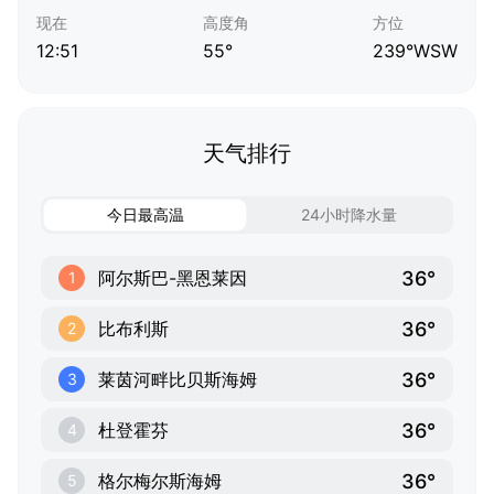
现在
高度角
方位
12:51
55°
239°WSW
天气排行
今日最高温
24小时降水量
36°
阿尔斯巴-黑恩莱因
1
36°
比布利斯
2
36°
莱茵河畔比贝斯海姆
3
36°
杜登霍芬
4
36°
格尔梅尔斯海姆
5