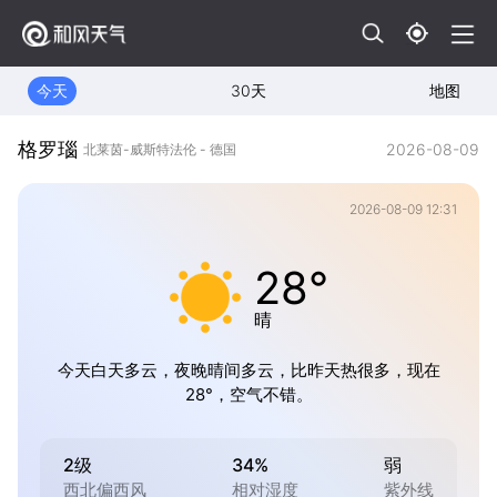
今天
30天
地图
格罗瑙
2026-08-09
北莱茵-威斯特法伦 - 德国
2026-08-09 12:31
28°
晴
今天白天多云，夜晚晴间多云，比昨天热很多，现在
28°，空气不错。
2级
34%
弱
西北偏西风
相对湿度
紫外线