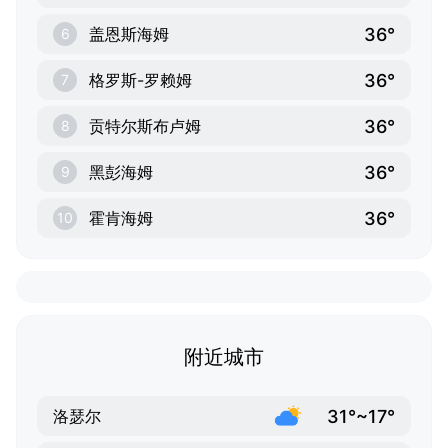
36°
盖恩斯海姆
6
36°
格罗斯-罗赖姆
7
36°
贡特尔斯布卢姆
8
36°
黑彭海姆
9
36°
霍肯海姆
10
附近城市
31°~17°
洛瑟尔