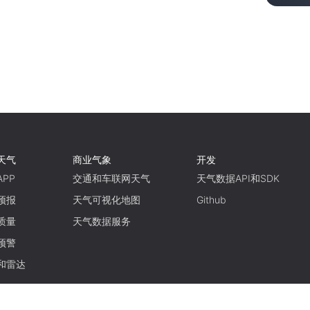
天气
商业气象
开发
PP
交通和车联网天气
天气数据API和SDK
预报
天气可视化地图
Github
质量
天气数据服务
预警
和雷达