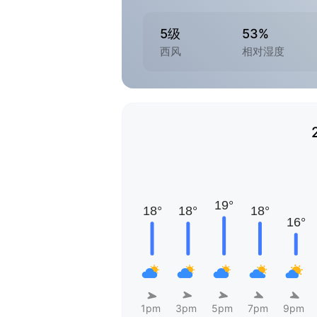
5级
53%
西风
相对湿度
1pm
3pm
5pm
7pm
9pm