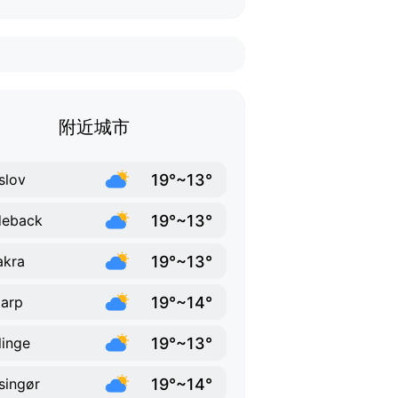
附近城市
19°~13°
slov
19°~13°
deback
19°~13°
akra
19°~14°
tarp
19°~13°
linge
19°~14°
singør