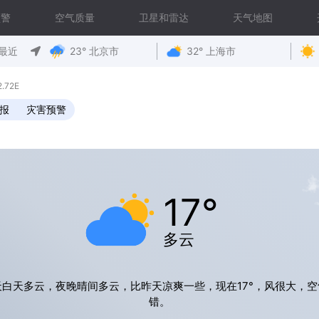
预警
空气质量
卫星和雷达
天气地图
最近
23° 北京市
32° 上海市
.72E
预报
灾害预警
17°
多云
天白天多云，夜晚晴间多云，比昨天凉爽一些，现在17°，风很大，空
错。