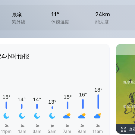
最弱
11°
24km
紫外线
体感温度
能见度
24小时预报
查
11pm
1am
3am
5am
7am
9am
11am