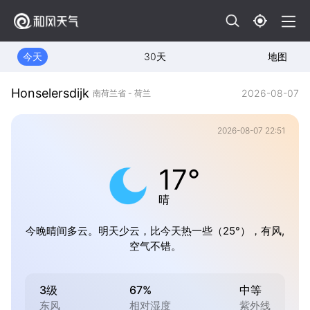
今天
30天
地图
Honselersdijk
2026-08-07
南荷兰省 - 荷兰
2026-08-07 22:51
17°
晴
今晚晴间多云。明天少云，比今天热一些（25°），有风,
空气不错。
3级
67%
中等
东风
相对湿度
紫外线