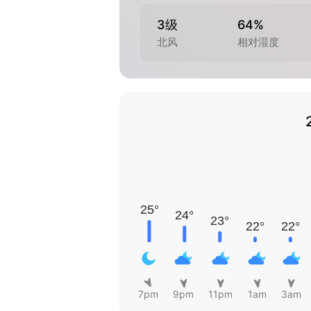
3级
64%
北风
相对湿度
7pm
9pm
11pm
1am
3am