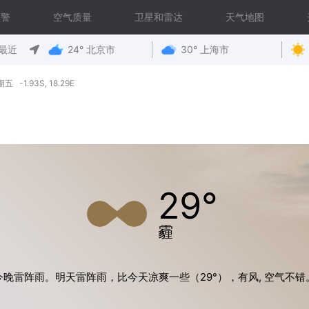
预警
空气质量
卫星和雷达
天气地图
最近
24° 北京市
30° 上海市
 -1.93S, 18.29E
29°
霾
今晚雷阵雨。明天雷阵雨，比今天凉爽一些（29°），有风, 空气不错