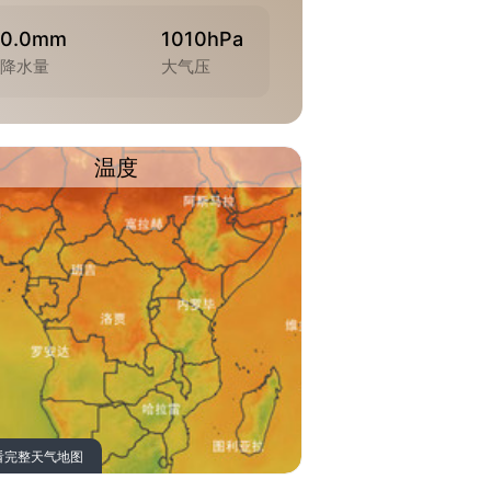
0.0mm
1010hPa
降水量
大气压
温度
看完整天气地图