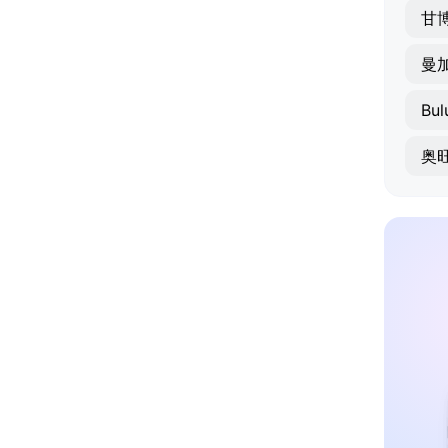
甘
曼
Bul
奥