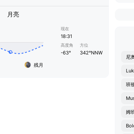
月亮
现在
18:31
高度角
方位
-63°
342°NNW
尼
残月
Luk
班
Mus
姆
Bol