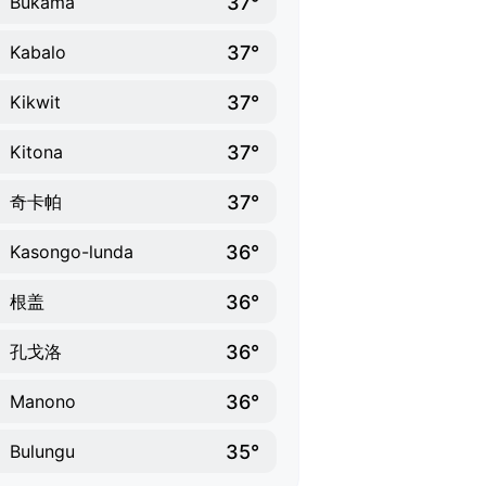
37°
Bukama
37°
Kabalo
37°
Kikwit
37°
Kitona
37°
奇卡帕
36°
Kasongo-lunda
36°
根盖
36°
孔戈洛
36°
Manono
35°
Bulungu