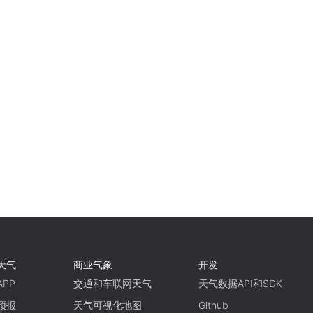
天气
商业气象
开发
PP
交通和车联网天气
天气数据API和SDK
预报
天气可视化地图
Github