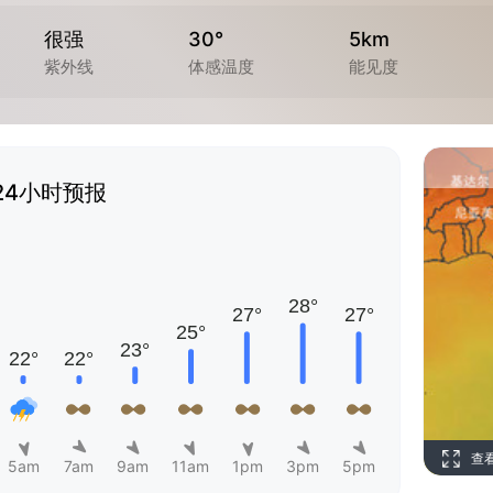
很强
30°
5km
紫外线
体感温度
能见度
24小时预报
查
5am
7am
9am
11am
1pm
3pm
5pm