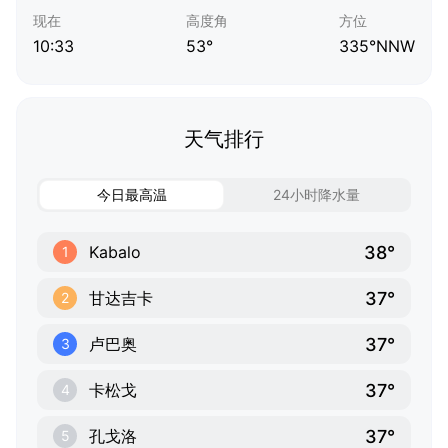
现在
高度角
方位
10:33
53°
335°NNW
天气排行
今日最高温
24小时降水量
38°
Kabalo
1
37°
甘达吉卡
2
37°
卢巴奥
3
37°
卡松戈
4
37°
孔戈洛
5