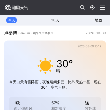
今天
30天
地图
卢桑博
2026-08-09
Sankuru - 刚果民主共和国
2026-08-09 10:12
30°
晴
今天白天有雷阵雨，夜晚晴间多云，比昨天热一些，现在
30°，空气不错。
1级
57%
强
西北偏西风
相对湿度
紫外线