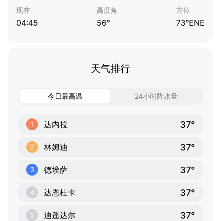
现在
高度角
方位
04:45
56°
73°ENE
天气排行
今日最高温
24小时降水量
37°
达内拉
1
37°
林姆迪
2
37°
德埃萨
3
37°
达恩杜卡
4
37°
迪遥达尔
5