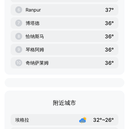
37°
Ranpur
6
36°
博塔德
7
36°
恰纳斯马
8
36°
琴格阿姆
9
36°
奇纳萨莱姆
10
附近城市
32°~26°
埃格拉