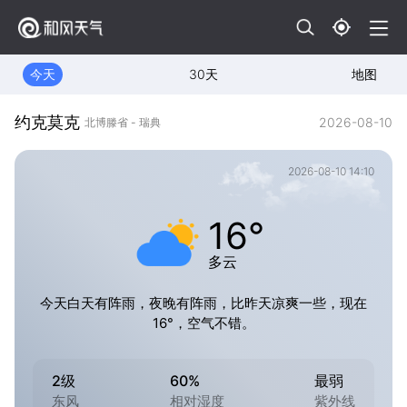
今天
30天
地图
约克莫克
2026-08-10
北博滕省 - 瑞典
2026-08-10 14:10
16°
多云
今天白天有阵雨，夜晚有阵雨，比昨天凉爽一些，现在
16°，空气不错。
2级
60%
最弱
东风
相对湿度
紫外线