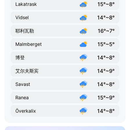
15°~8°
Lakatrask
14°~8°
Vidsel
16°~7°
耶利瓦勒
15°~5°
Malmberget
14°~8°
博登
14°~9°
艾尔夫斯宾
14°~8°
Savast
15°~9°
Ranea
14°~8°
Överkalix