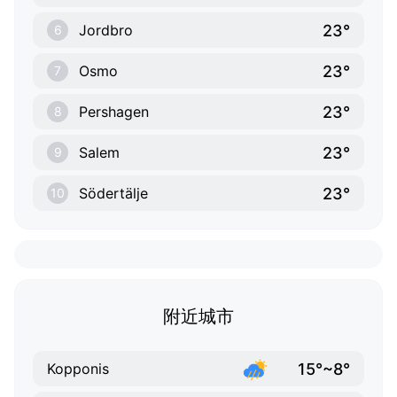
23°
Jordbro
6
23°
Osmo
7
23°
Pershagen
8
23°
Salem
9
23°
Södertälje
10
附近城市
15°~8°
Kopponis