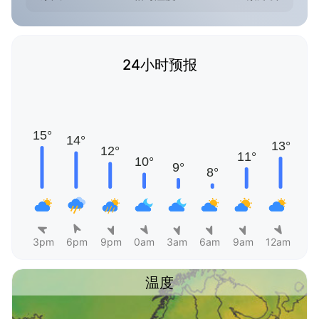
24小时预报
3pm
6pm
9pm
0am
3am
6am
9am
12am
温度