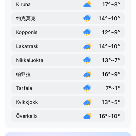
17°~8°
Kiruna
14°~10°
约克莫克
12°~9°
Kopponis
14°~10°
Lakatrask
13°~7°
Nikkaluokta
16°~9°
帕亚拉
7°~1°
Tarfala
13°~5°
Kvikkjokk
16°~10°
Överkalix