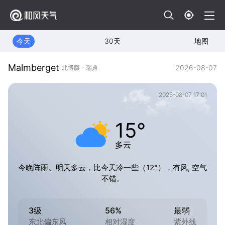
今天
30天
地图
Malmberget
2026-08-07
北博滕 - 瑞典
2026-08-07 17:01
15°
多云
今晚阵雨。明天多云，比今天冷一些（12°），有风, 空气
不错。
3级
56%
最弱
东北偏东风
相对湿度
紫外线