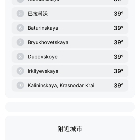
39°
巴拉科沃
5
39°
Baturinskaya
6
39°
Bryukhovetskaya
7
39°
Dubovskoye
8
39°
Irkliyevskaya
9
39°
Kalininskaya, Krasnodar Krai
10
附近城市