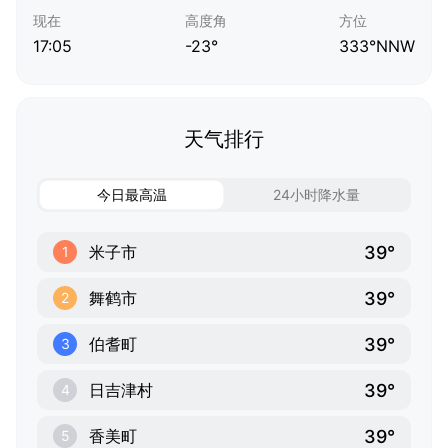
现在
高度角
方位
17:05
-23°
333°NNW
天气排行
今日最高温
24小时降水量
39°
米子市
1
39°
舞鹤市
2
39°
伯耆町
3
39°
日吉津村
4
39°
香美町
5