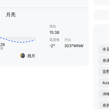
月亮
现在
15:38
高度角
方位
-2°
303°WNW
丰
残月
糸
宜
Aza
冲
名