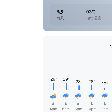
8级
93%
南风
相对湿度
4pm
6pm
8pm
10pm
0am