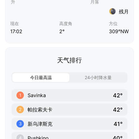
残月
现在
高度角
方位
17:02
2°
309°NW
天气排行
今日最高温
24小时降水量
42°
Savinka
1
42°
帕拉索夫卡
2
41°
新乌津斯克
3
40°
Pushkino
4