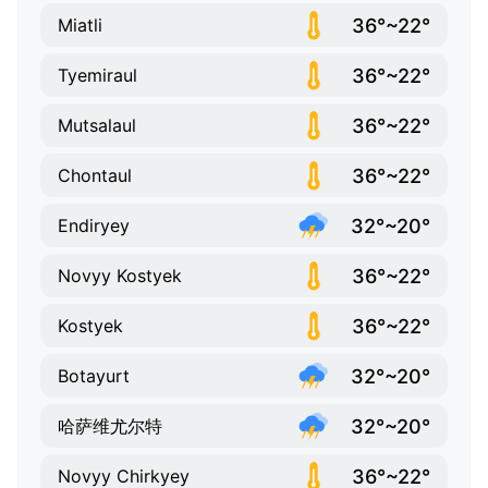
36°~22°
Miatli
36°~22°
Tyemiraul
36°~22°
Mutsalaul
36°~22°
Chontaul
32°~20°
Endiryey
36°~22°
Novyy Kostyek
36°~22°
Kostyek
32°~20°
Botayurt
32°~20°
哈萨维尤尔特
36°~22°
Novyy Chirkyey