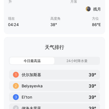
残月
现在
高度角
方位
04:24
38°
86°E
天气排行
今日最高温
24小时降水量
39°
伏尔加斯基
1
39°
Belyayevka
2
39°
El'ton
3
39°
伊洛夫里亚
4