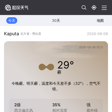
今天
30天
地图
Kaputa
2026-08-08
北方省 - 赞比亚
2026-08-08 18:21
29°
霾
今晚霾。明天霾，温度和今天差不多（32°），空气不
错。
2级
35%
强
西北偏北风
相对湿度
紫外线