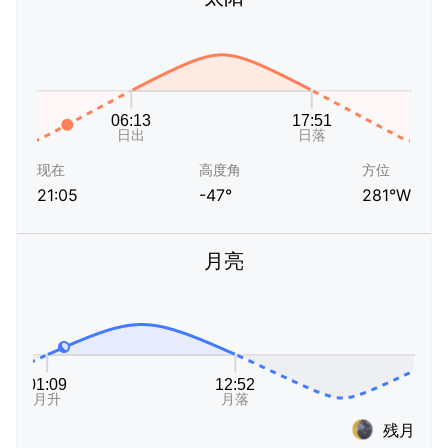
现在
高度角
方位
21:05
-47°
281°W
月亮
残月