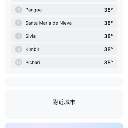
38°
Pangoa
6
38°
Santa María de Nieva
7
38°
Sivia
8
38°
Kimbiri
9
38°
Pichari
10
附近城市