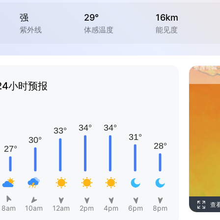
强
29°
16km
紫外线
体感温度
能见度
24小时预报
查
8am
10am
12am
2pm
4pm
6pm
8pm