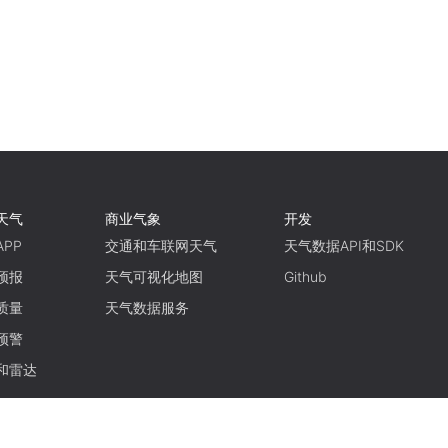
天气
商业气象
开发
PP
交通和车联网天气
天气数据API和SDK
预报
天气可视化地图
Github
质量
天气数据服务
预警
和雷达