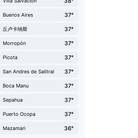
38°
Villa Salvación
37°
Buenos Aires
37°
丘卢卡纳斯
37°
Morropón
37°
Picota
37°
San Andres de Salitral
37°
Boca Manu
37°
Sepahua
37°
Puerto Ocopa
36°
Mazamari