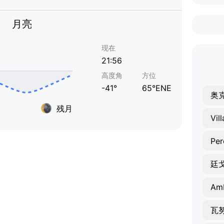
月亮
现在
21:56
高度角
方位
-41°
65°ENE
奥
残月
Vil
Per
廷
Am
瓦