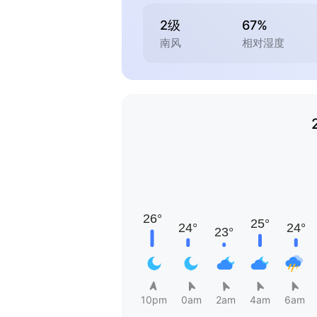
2级
67%
南风
相对湿度
10pm
0am
2am
4am
6am