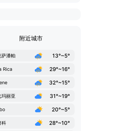
附近城市
13°~5°
克萨潘帕
29°~16°
la Rica
32°~15°
ene
31°~19°
戈玛丽亚
20°~5°
bo
28°~10°
努科