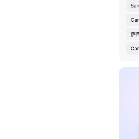
San
Ca
萨
Ca