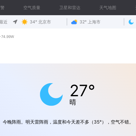
预警
空气质量
卫星和雷达
天气地图
最近
34° 北京市
32° 上海市
74.99W
27°
晴
今晚阵雨。明天雷阵雨，温度和今天差不多（35°），空气不错。