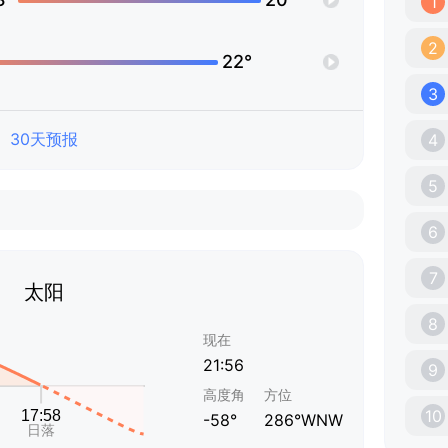
1
2
22°
3
30天预报
4
5
6
7
太阳
8
现在
21:56
9
高度角
方位
10
-58°
286°WNW