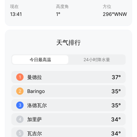
现在
高度角
方位
13:41
1°
296°WNW
天气排行
今日最高温
24小时降水量
37°
曼德拉
1
35°
Baringo
2
35°
洛德瓦尔
3
34°
加里萨
4
34°
瓦吉尔
5