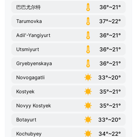
36°~21°
巴巴尤尔特
37°~22°
Tarumovka
36°~21°
Adil'-Yangiyurt
36°~21°
Utsmiyurt
36°~21°
Gryebyenskaya
33°~20°
Novogagatli
35°~21°
Kostyek
35°~21°
Novyy Kostyek
33°~20°
Botayurt
34°~22°
Kochubyey