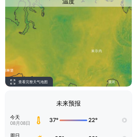
温度
查看完整天气地图
未来预报
今天
37°
22°
08月08日
周日