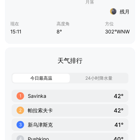
残月
现在
高度角
方位
15:11
8°
302°WNW
天气排行
今日最高温
24小时降水量
42°
Savinka
1
42°
帕拉索夫卡
2
41°
新乌津斯克
3
40°
Pushkino
4