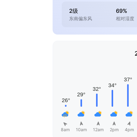
2级
69%
东南偏东风
相对湿度
8am
10am
12am
2pm
4pm