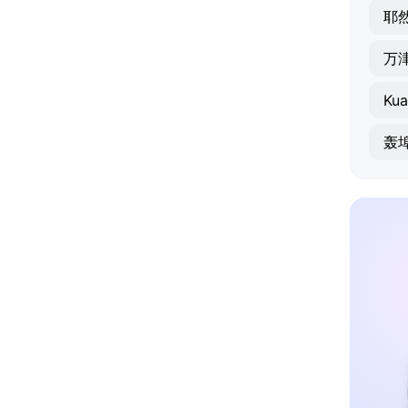
耶
万
Ku
轰