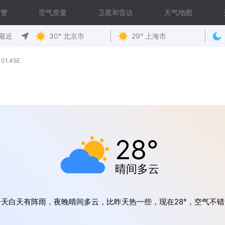
预警
空气质量
卫星和雷达
天气地图
最近
30° 北京市
29° 上海市
01.45E
28°
晴间多云
今天白天有阵雨，夜晚晴间多云，比昨天热一些，现在28°，空气不错