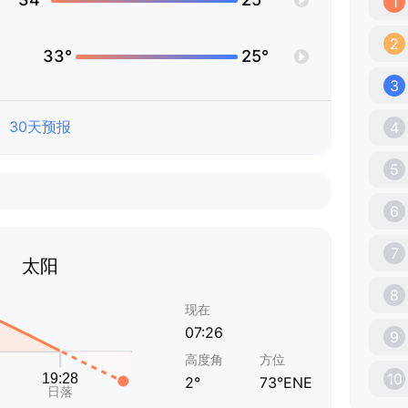
1
2
33°
25°
3
30天预报
4
5
6
7
太阳
8
现在
07:26
9
高度角
方位
10
2°
73°ENE