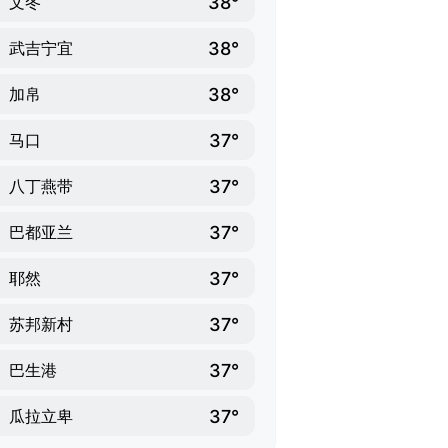
38°
文冬
38°
武吉宁宜
38°
加帛
37°
马口
37°
八丁燕带
37°
巴都亚兰
37°
耶然
37°
苏邦新村
37°
巴生港
37°
瓜拉立卑