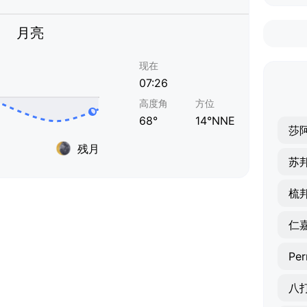
月亮
现在
07:26
高度角
方位
68°
14°NNE
莎
残月
苏
梳
仁
Per
八