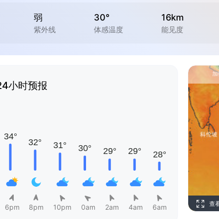
弱
30°
16km
紫外线
体感温度
能见度
24小时预报
查
6pm
8pm
10pm
0am
2am
4am
6am