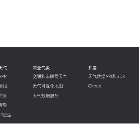
天气
商业气象
开发
PP
交通和车联网天气
天气数据API和SDK
预报
天气可视化地图
Github
质量
天气数据服务
预警
和雷达