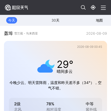
今天
30天
地图
轰埠
2026-08-09
雪兰莪 - 马来西亚
2026-08-09 00:45
29°
晴间多云
今晚少云。明天雷阵雨，温度和昨天差不多（34°），空
气不错。
2级
78%
中等
北风
相对湿度
紫外线