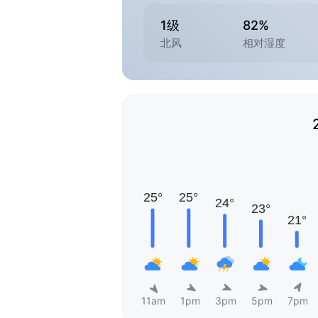
1级
82%
北风
相对湿度
11am
1pm
3pm
5pm
7pm