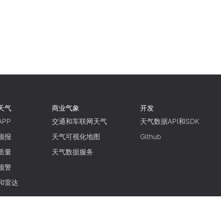
天气
商业气象
开发
PP
交通和车联网天气
天气数据API和SDK
预报
天气可视化地图
Github
质量
天气数据服务
预警
和雷达