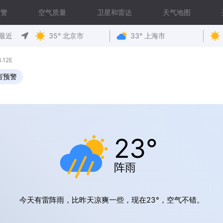
预警
空气质量
卫星和雷达
天气地图
最近
35° 北京市
33° 上海市
.12E
害预警
23°
阵雨
今天有雷阵雨，比昨天凉爽一些，现在23°，空气不错。