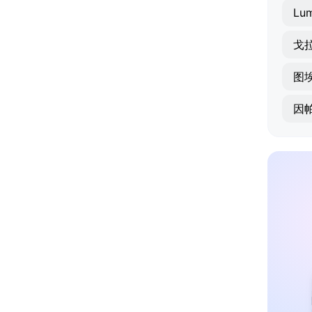
戈
图
因