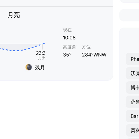
月亮
现在
10:08
高度角
方位
35°
284°WNW
Phe
残月
沃
博
萨
Bar
莫