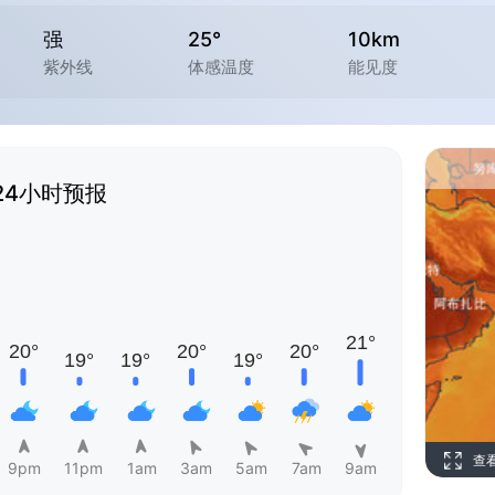
强
25°
10km
紫外线
体感温度
能见度
24小时预报
查
9pm
11pm
1am
3am
5am
7am
9am