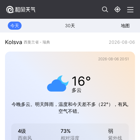
今天
30天
地图
Kolsva
2026-08-06
西曼兰省 - 瑞典
2026-08-06 20:51
16°
多云
今晚多云。明天阵雨，温度和今天差不多（22°），有风,
空气不错。
4级
73%
弱
西南风
相对湿度
紫外线