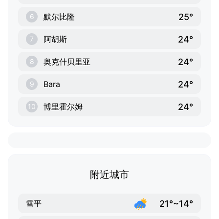
25°
默尔比隆
6
24°
阿胡斯
7
24°
奥克什贝里亚
8
24°
Bara
9
24°
博里霍尔姆
10
附近城市
21°~14°
雪平