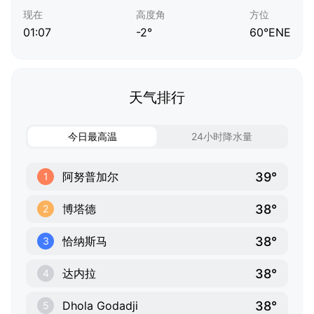
现在
高度角
方位
01:07
-2°
60°ENE
天气排行
今日最高温
24小时降水量
39°
阿努普加尔
1
38°
博塔德
2
38°
恰纳斯马
3
38°
达内拉
4
38°
Dhola Godadji
5