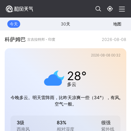
今天
30天
地图
科萨姆巴
2026-08-08
古吉拉特邦 - 印度
2026-08-08 00:32
28°
多云
今晚多云。明天雷阵雨，比昨天凉爽一些（34°），有风,
空气一般。
3级
83%
很强
西南风
相对湿度
紫外线