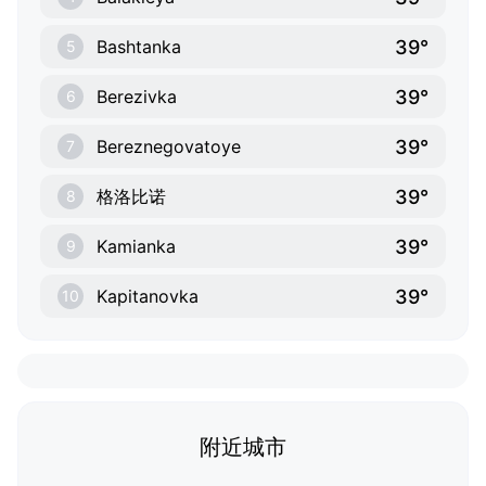
39°
Bashtanka
5
39°
Berezivka
6
39°
Bereznegovatoye
7
39°
格洛比诺
8
39°
Kamianka
9
39°
Kapitanovka
10
附近城市