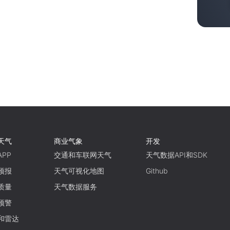
天气
商业气象
开发
PP
交通和车联网天气
天气数据API和SDK
预报
天气可视化地图
Github
质量
天气数据服务
预警
和雷达