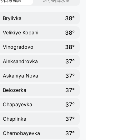
今日最高温
24小时降水量
38°
Brylivka
38°
Velikiye Kopani
38°
Vinogradovo
37°
Aleksandrovka
37°
Askaniya Nova
37°
Belozerka
37°
Chapayevka
37°
Chaplinka
37°
Chernobayevka