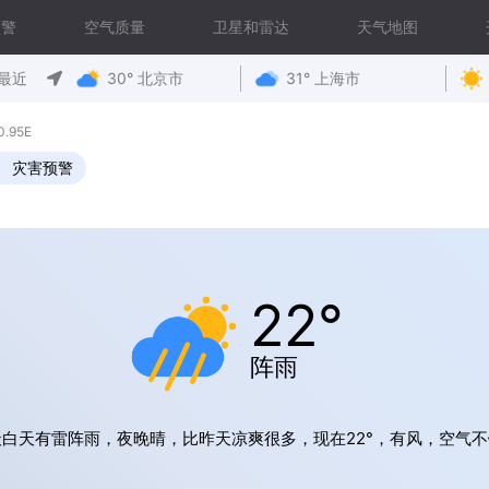
预警
空气质量
卫星和雷达
天气地图
最近
30° 北京市
31° 上海市
.95E
灾害预警
22°
阵雨
天白天有雷阵雨，夜晚晴，比昨天凉爽很多，现在22°，有风，空气不