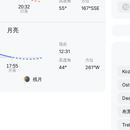
高度角
方位
10
55°
167°SSE
月亮
现在
12:31
高度角
方位
44°
261°W
Koz
残月
Ost
De
布
Tre