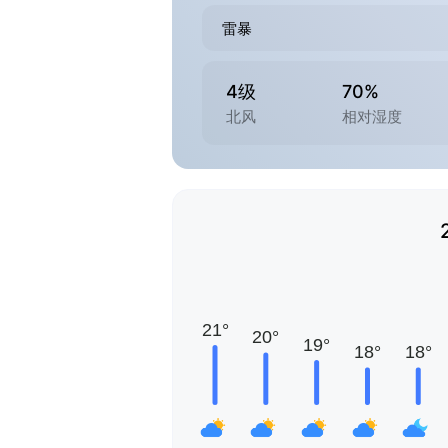
雷暴
4级
70%
北风
相对湿度