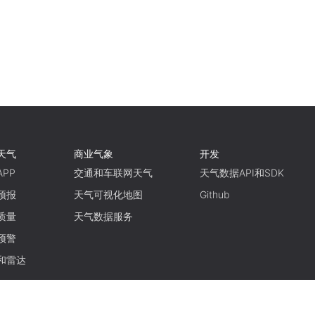
天气
商业气象
开发
PP
交通和车联网天气
天气数据API和SDK
预报
天气可视化地图
Github
质量
天气数据服务
预警
和雷达