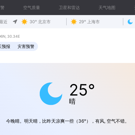
预警
空气质量
卫星和雷达
天气地图
最近
30° 北京市
29° 上海市
N, 30.34E
天预报
灾害预警
25°
晴
今晚晴。明天晴，比昨天凉爽一些（36°），有风, 空气不错。