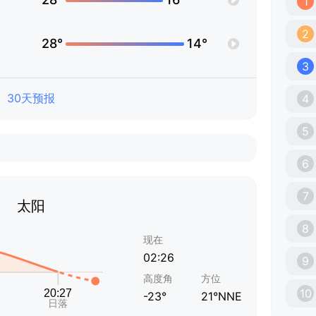
1
2
28°
14°
3
30天预报
4
5
6
7
太阳
8
现在
02:26
9
高度角
方位
10
-23°
21°NNE