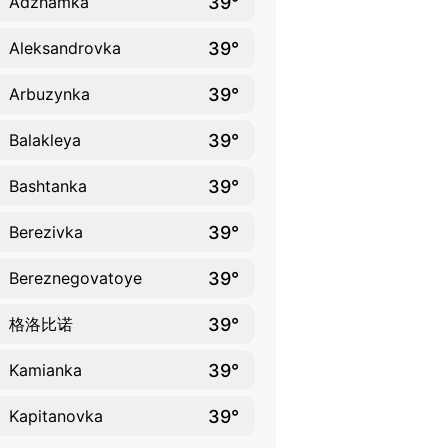
39°
Adzhamka
39°
Aleksandrovka
39°
Arbuzynka
39°
Balakleya
39°
Bashtanka
39°
Berezivka
39°
Bereznegovatoye
39°
格洛比诺
39°
Kamianka
39°
Kapitanovka