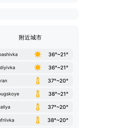
附近城市
36°~21°
bashivka
36°~21°
diyivka
37°~20°
ran
38°~21°
bugskoye
37°~20°
allya
38°~20°
friivka