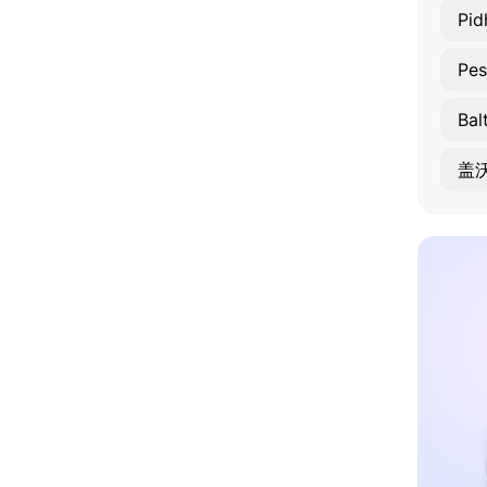
Pid
Pes
Bal
盖