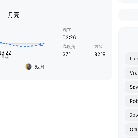
月亮
现在
02:26
高度角
方位
27°
82°E
Liu
残月
Vra
Sav
Po
Zav
Onu