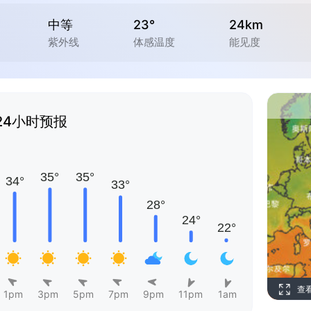
中等
23°
24km
紫外线
体感温度
能见度
24小时预报
查
1pm
3pm
5pm
7pm
9pm
11pm
1am