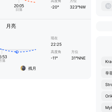
高度角
方位
10
-20°
323°NW
月亮
现在
22:25
高度角
方位
-11°
31°NNE
Kra
残月
辛
Str
Ori
Myk