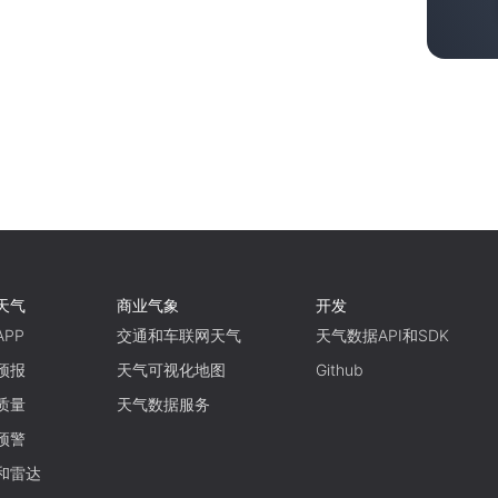
天气
商业气象
开发
PP
交通和车联网天气
天气数据API和SDK
预报
天气可视化地图
Github
质量
天气数据服务
预警
和雷达