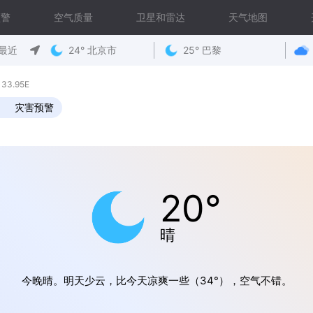
预警
空气质量
卫星和雷达
天气地图
最近
24° 北京市
25° 巴黎
33.95E
灾害预警
20°
晴
今晚晴。明天少云，比今天凉爽一些（34°），空气不错。