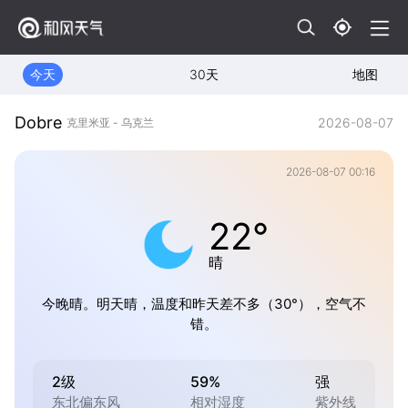
今天
30天
地图
Dobre
2026-08-07
克里米亚 - 乌克兰
2026-08-07 00:16
22°
晴
今晚晴。明天晴，温度和昨天差不多（30°），空气不
错。
2级
59%
强
东北偏东风
相对湿度
紫外线