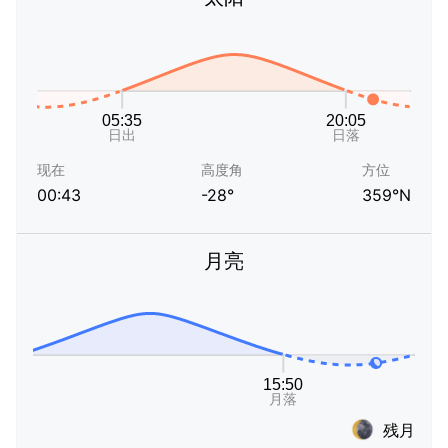
现在
高度角
方位
00:43
-28°
359°N
月亮
残月