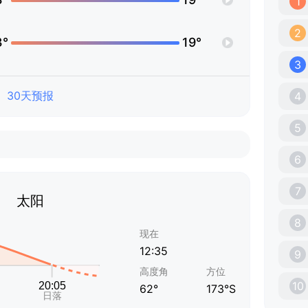
1
2
3°
19°
3
30天预报
4
5
6
7
太阳
8
现在
12:35
9
高度角
方位
10
62°
173°S