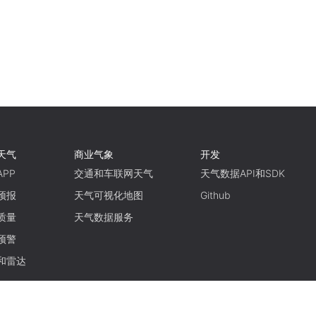
天气
商业气象
开发
PP
交通和车联网天气
天气数据API和SDK
预报
天气可视化地图
Github
质量
天气数据服务
预警
和雷达