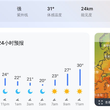
强
31°
24km
紫外线
体感温度
能见度
24小时预报
查
11pm
1am
3am
5am
7am
9am
11am