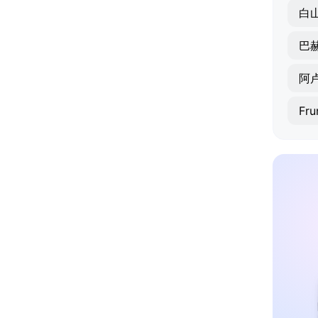
白
巴
阿
Fru