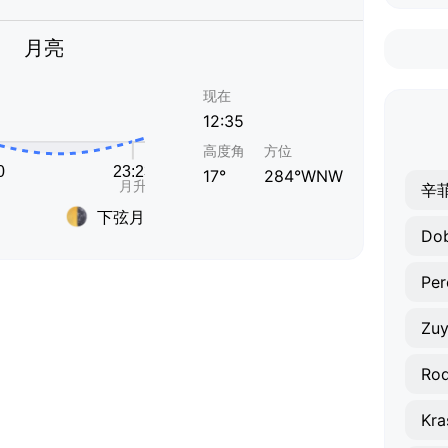
月亮
现在
12:35
高度角
方位
17°
284°WNW
辛
下弦月
Do
Per
Zu
Rod
Kra