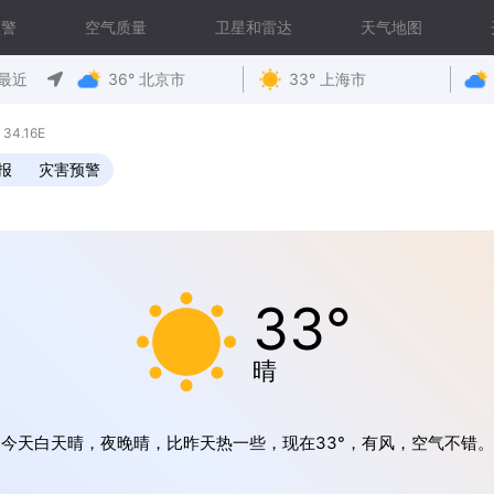
预警
空气质量
卫星和雷达
天气地图
最近
36° 北京市
33° 上海市
34.16E
报
灾害预警
33°
晴
今天白天晴，夜晚晴，比昨天热一些，现在33°，有风，空气不错。