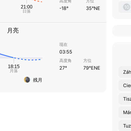
高度角
方位
10
-18°
35°NE
月亮
现在
03:55
高度角
方位
27°
79°ENE
Zá
残月
Cie
Tis
Má
Tuz