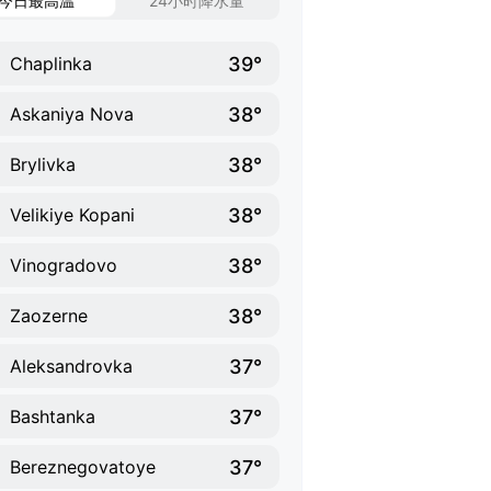
今日最高温
24小时降水量
39°
Chaplinka
38°
Askaniya Nova
38°
Brylivka
38°
Velikiye Kopani
38°
Vinogradovo
38°
Zaozerne
37°
Aleksandrovka
37°
Bashtanka
37°
Bereznegovatoye