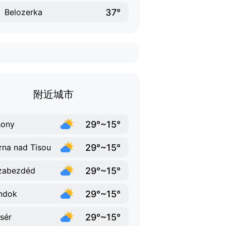
37°
Belozerka
附近城市
29°~15°
hony
29°~15°
rna nad Tisou
29°~15°
zabezdéd
29°~15°
ndok
29°~15°
sér