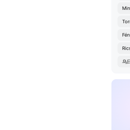
Min
Tor
Fén
Ric
乌