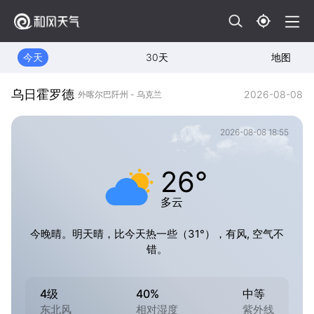
今天
30天
地图
乌日霍罗德
2026-08-08
外喀尔巴阡州 - 乌克兰
2026-08-08 18:55
26°
多云
今晚晴。明天晴，比今天热一些（31°），有风, 空气不
错。
4级
40%
中等
东北风
相对湿度
紫外线