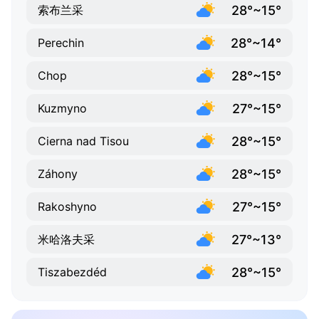
28°~15°
索布兰采
28°~14°
Perechin
28°~15°
Chop
27°~15°
Kuzmyno
28°~15°
Cierna nad Tisou
28°~15°
Záhony
27°~15°
Rakoshyno
27°~13°
米哈洛夫采
28°~15°
Tiszabezdéd