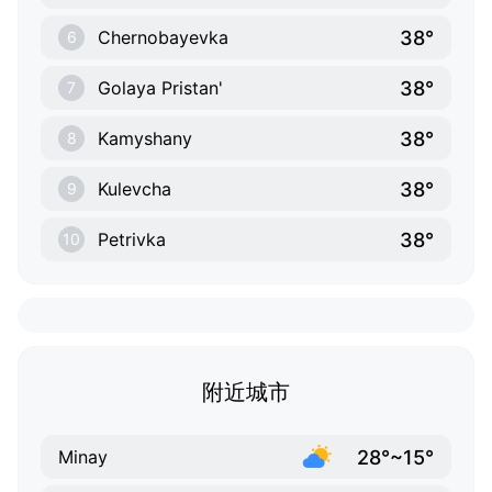
38°
Chernobayevka
6
38°
Golaya Pristan'
7
38°
Kamyshany
8
38°
Kulevcha
9
38°
Petrivka
10
附近城市
28°~15°
Minay