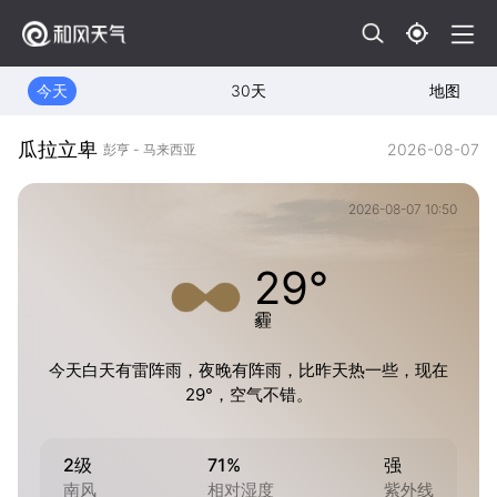
今天
30天
地图
瓜拉立卑
2026-08-07
彭亨 - 马来西亚
2026-08-07 10:50
29°
霾
今天白天有雷阵雨，夜晚有阵雨，比昨天热一些，现在
29°，空气不错。
2级
71%
强
南风
相对湿度
紫外线