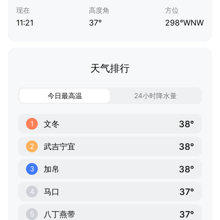
现在
高度角
方位
11:21
37°
298°WNW
天气排行
今日最高温
24小时降水量
38°
文冬
1
38°
武吉宁宜
2
38°
加帛
3
37°
马口
4
37°
八丁燕带
5