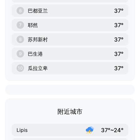
37°
巴都亚兰
6
37°
耶然
7
37°
苏邦新村
8
37°
巴生港
9
37°
瓜拉立卑
10
附近城市
37°~24°
Lipis