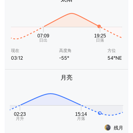
现在
高度角
方位
03:12
-55°
54°NE
月亮
残月