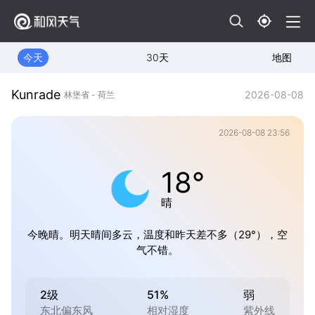
今天
30天
地图
Kunrade
2026-08-08
林堡省 - 荷兰
2026-08-08 23:56
18°
晴
今晚晴。明天晴间多云，温度和昨天差不多（29°），空
气不错。
2级
51%
弱
东北偏东风
相对湿度
紫外线