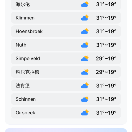
31°~19°
海尔伦
31°~19°
Klimmen
31°~19°
Hoensbroek
31°~19°
Nuth
29°~19°
Simpelveld
29°~19°
科尔克拉德
31°~19°
法肯堡
31°~19°
Schinnen
31°~19°
Oirsbeek