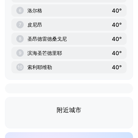
40°
洛尔格
6
40°
皮尼昂
7
40°
圣昂德雷德桑戈尼
8
40°
滨海圣芒德里耶
9
40°
索利耶维勒
10
附近城市