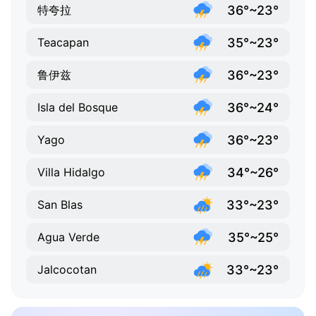
36°~23°
特夸拉
35°~23°
Teacapan
36°~23°
鲁伊兹
36°~24°
Isla del Bosque
36°~23°
Yago
34°~26°
Villa Hidalgo
33°~23°
San Blas
35°~25°
Agua Verde
33°~23°
Jalcocotan