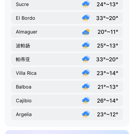
24°~13°
Sucre
33°~20°
El Bordo
20°~11°
Almaguer
25°~13°
波帕扬
33°~20°
帕蒂亚
23°~14°
Villa Rica
21°~13°
Balboa
26°~14°
Cajibio
23°~12°
Argelia