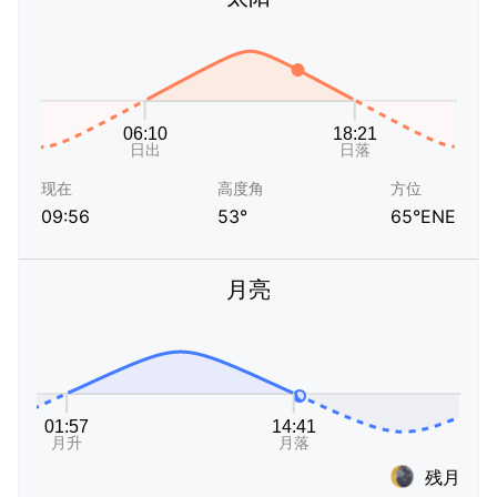
现在
高度角
方位
09:56
53°
65°ENE
月亮
残月