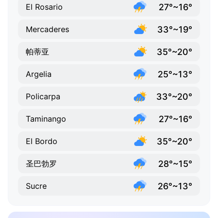
27°~16°
El Rosario
33°~19°
Mercaderes
35°~20°
帕蒂亚
25°~13°
Argelia
33°~20°
Policarpa
27°~16°
Taminango
35°~20°
El Bordo
28°~15°
圣巴勃罗
26°~13°
Sucre