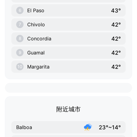
43°
El Paso
6
42°
Chivolo
7
42°
Concordia
8
42°
Guamal
9
42°
Margarita
10
附近城市
23°~14°
Balboa